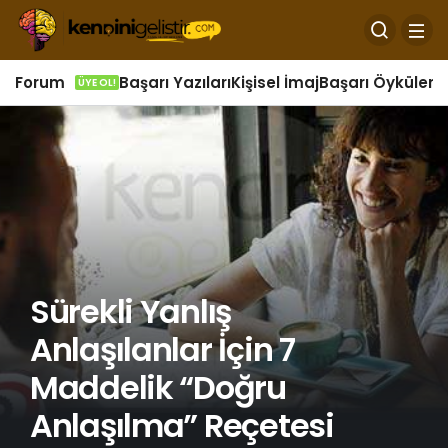
Forum
Başarı Yazıları
Kişisel İmaj
Başarı Öyküleri
Ö
ÜYE OL!
Sürekli Yanlış
Anlaşılanlar İçin 7
Maddelik “Doğru
Anlaşılma” Reçetesi