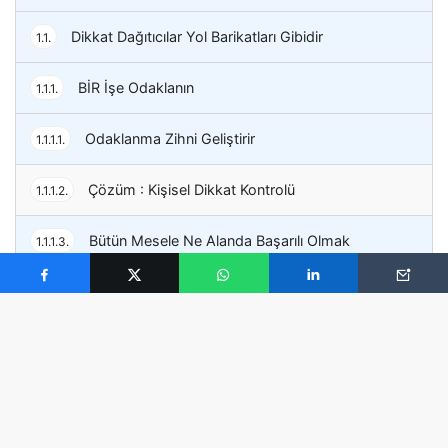
Dikkat Dağıtıcılar Yol Barikatları Gibidir
1.1.
BİR İşe Odaklanın
1.1.1.
Odaklanma Zihni Geliştirir
1.1.1.1.
Çözüm : Kişisel Dikkat Kontrolü
1.1.1.2.
Bütün Mesele Ne Alanda Başarılı Olmak
1.1.1.3.
İstediğimizi Bilmekte
Birçok profesyonelin başarısız olmasının sebebi “
odak
eksikliği
”. Odaklanmanızı geliştirerek başarılı
olabilirsiniz. Ne işle uğraşıyorsanız, ona odaklanın,
başarı sizin olacaktır!