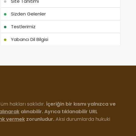
Site Tanıtımı
Sizden Gelenler
Testlerimiz
Yabancı Dil Bilgisi
m hakları saklıdır.
İçeriğin bir kısmı yalnızca ve
 alınarak
alınabilir. Ayrıca tıklanabilir URL
ink vermek
zorunludur.
Aksi durumlarda hukuki