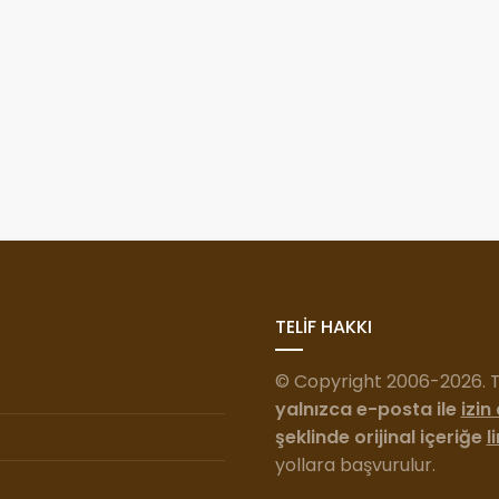
TELİF HAKKI
© Copyright 2006-2026. Tü
yalnızca e-posta ile
izin
şeklinde orijinal içeriğe
l
yollara başvurulur.