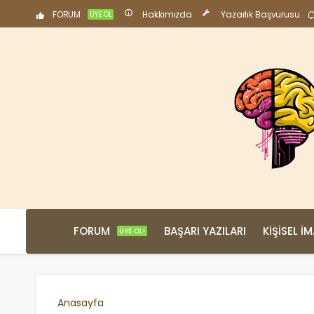
FORUM
Hakkımızda
Yazarlık Başvurusu
ÜYE OL
FORUM
BAŞARI YAZILARI
KIŞISEL İ
ÜYE OL!
Anasayfa