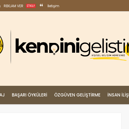
REKLAM VER
İletişim
ETKILI!
MAJ
BAŞARI ÖYKÜLERI
ÖZGÜVEN GELIŞTIRME
İNSAN İLIŞ