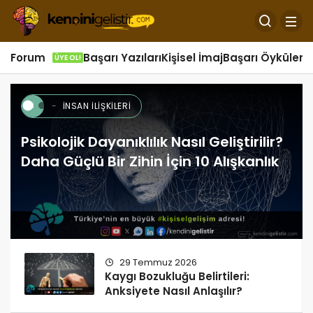
Forum
Başarı Yazıları
Kişisel İmaj
Başarı Öyküleri
Ö
ÜYE OL!
İNSAN İLIŞKILERI
İ
Psikolojik Dayanıklılık Nasıl Geliştirilir?
Daha Güçlü Bir Zihin İçin 10 Alışkanlık
29 Temmuz 2026
Kaygı Bozukluğu Belirtileri:
Anksiyete Nasıl Anlaşılır?