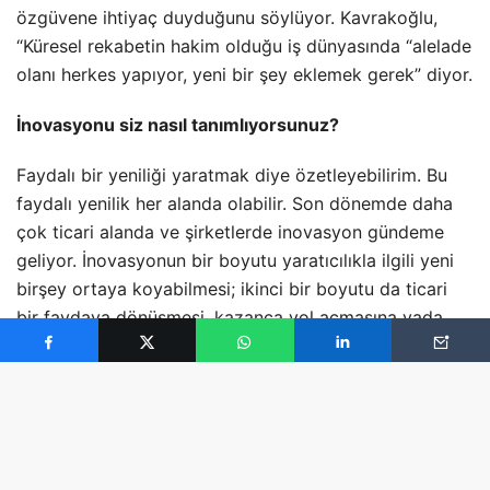
özgüvene ihtiyaç duyduğunu söylüyor. Kavrakoğlu,
“Küresel rekabetin hakim olduğu iş dünyasında “alelade
olanı herkes yapıyor, yeni bir şey eklemek gerek” diyor.
İnovasyonu siz nasıl tanımlıyorsunuz?
Faydalı bir yeniliği yaratmak diye özetleyebilirim. Bu
faydalı yenilik her alanda olabilir. Son dönemde daha
çok ticari alanda ve şirketlerde inovasyon gündeme
geliyor. İnovasyonun bir boyutu yaratıcılıkla ilgili yeni
birşey ortaya koyabilmesi; ikinci bir boyutu da ticari
bir faydaya dönüşmesi, kazanca yol açmasına yada
yeni bir iş kolunu yaratması.
Neden son dönemde inovasyon bu kadar gündemde?
Yarım yüzyıl geriye gidersek eğer, İkinci Dünya Savaşı
sonrası ortaya çıkan eksiklik olağanüstü kısa bir