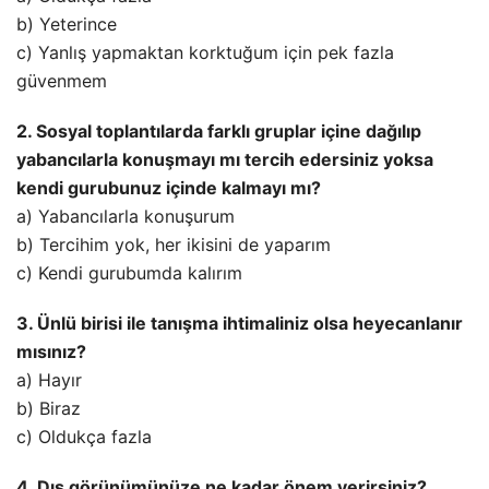
b) Yeterince
c) Yanlış yapmaktan korktuğum için pek fazla
güvenmem
2. Sosyal toplantılarda farklı gruplar içine dağılıp
yabancılarla konuşmayı mı tercih edersiniz yoksa
kendi gurubunuz içinde kalmayı mı?
a) Yabancılarla konuşurum
b) Tercihim yok, her ikisini de yaparım
c) Kendi gurubumda kalırım
3. Ünlü birisi ile tanışma ihtimaliniz olsa heyecanlanır
mısınız?
a) Hayır
b) Biraz
c) Oldukça fazla
4. Dış görünümünüze ne kadar önem verirsiniz?