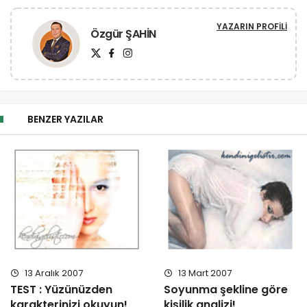
YAZARIN PROFILI
Özgür ŞAHİN
BENZER YAZILAR
13 Aralık 2007
13 Mart 2007
TEST : Yüzünüzden
Soyunma şekline göre
karakterinizi okuyun!
kişilik analizi!