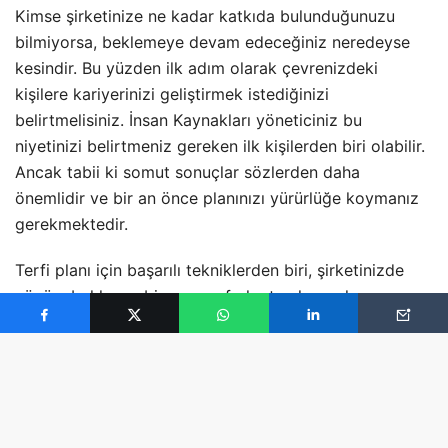
Kimse şirketinize ne kadar katkıda bulunduğunuzu
bilmiyorsa, beklemeye devam edeceğiniz neredeyse
kesindir. Bu yüzden ilk adım olarak çevrenizdeki
kişilere kariyerinizi geliştirmek istediğinizi
belirtmelisiniz. İnsan Kaynakları yöneticiniz bu
niyetinizi belirtmeniz gereken ilk kişilerden biri olabilir.
Ancak tabii ki somut sonuçlar sözlerden daha
önemlidir ve bir an önce planınızı yürürlüğe koymanız
gerekmektedir.
Terfi planı için başarılı tekniklerden biri, şirketinizde
çözüm bekleyen bir sorunu fark etmek ve planınızı
buna göre oluşturmaktır. Ancak her sorunu çözmeye
çalışmak yerine, bilginizle ve tecrübenizle çözümüne
katkıda bulunabileceğiniz bir durum seçmelisiniz. Fark
ettiğiniz gereksinimi özetleyin, çözümü için hangi
yetenek ve tecrübelerinizi kullanacağınızı yazın ve bu