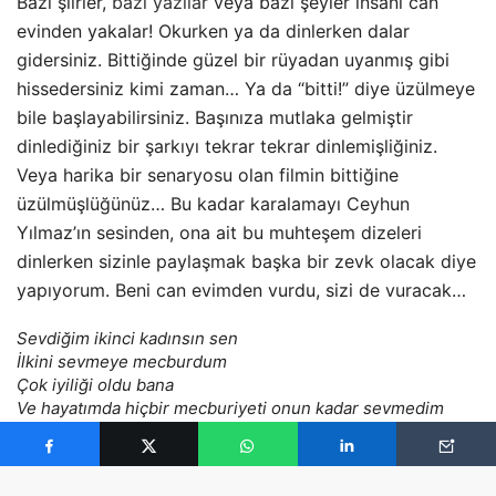
Bazı şiirler,
bazı yazılar
veya bazı şeyler insanı can
evinden yakalar! Okurken ya da dinlerken dalar
gidersiniz. Bittiğinde güzel bir rüyadan uyanmış gibi
hissedersiniz kimi zaman… Ya da “bitti!” diye üzülmeye
bile başlayabilirsiniz. Başınıza mutlaka gelmiştir
dinlediğiniz bir şarkıyı tekrar tekrar dinlemişliğiniz.
Veya harika bir senaryosu olan filmin bittiğine
üzülmüşlüğünüz… Bu kadar karalamayı Ceyhun
Yılmaz’ın sesinden, ona ait bu muhteşem dizeleri
dinlerken sizinle paylaşmak başka bir zevk olacak diye
yapıyorum. Beni can evimden vurdu, sizi de vuracak…
Sevdiğim ikinci kadınsın sen
İlkini sevmeye mecburdum
Çok iyiliği oldu bana
Ve hayatımda hiçbir mecburiyeti onun kadar sevmedim
Sevdiğim ikinci kadınsın sen
İlkinin yerini alman mümkün değil
O öğretti bana sevmeyi