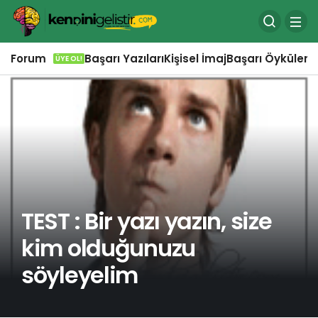
Forum
Başarı Yazıları
Kişisel İmaj
Başarı Öyküleri
Ö
ÜYE OL!
TEST : Bir yazı yazın, size
kim olduğunuzu
söyleyelim