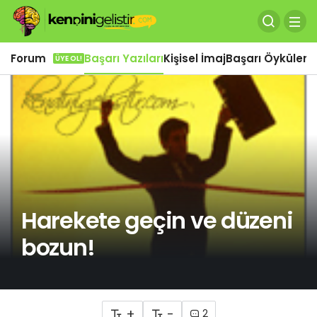
Forum
Başarı Yazıları
Kişisel İmaj
Başarı Öyküleri
Ö
ÜYE OL!
Harekete geçin ve düzeni
bozun!
+
-
2