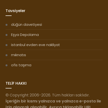
Tavsiyeler
düğün davetiyesi
Eşya Depolama
istanbul evden eve nakliyat
mıknatıs
ofis taşıma
TELİF HAKKI
© Copyright 2006-2026. Tüm hakları saklıdır.
İçeriğin bir kısmı yalnızca ve yalnızca e-posta ile
izin alınarak
alınabilir. Ayrıca tıklanabilir URL