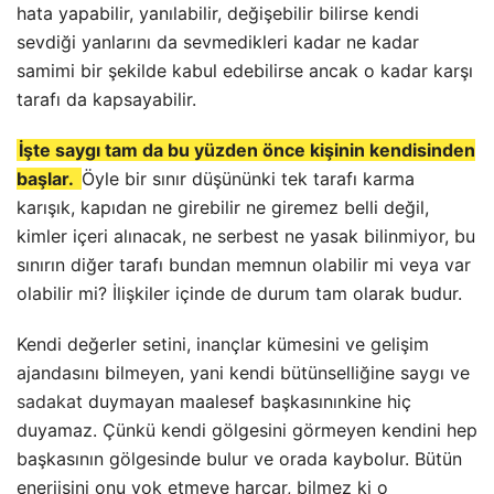
hata yapabilir, yanılabilir, değişebilir bilirse kendi
sevdiği yanlarını da sevmedikleri kadar ne kadar
samimi bir şekilde kabul edebilirse ancak o kadar karşı
tarafı da kapsayabilir.
İşte saygı tam da bu yüzden önce kişinin kendisinden
başlar.
Öyle bir sınır düşününki tek tarafı karma
karışık, kapıdan ne girebilir ne giremez belli değil,
kimler içeri alınacak, ne serbest ne yasak bilinmiyor, bu
sınırın diğer tarafı bundan memnun olabilir mi veya var
olabilir mi? İlişkiler içinde de durum tam olarak budur.
Kendi değerler setini, inançlar kümesini ve gelişim
ajandasını bilmeyen, yani kendi bütünselliğine saygı ve
sadakat
duymayan maalesef başkasınınkine hiç
duyamaz. Çünkü kendi gölgesini görmeyen kendini hep
başkasının gölgesinde bulur ve orada kaybolur. Bütün
enerjisini onu yok etmeye harcar, bilmez ki o