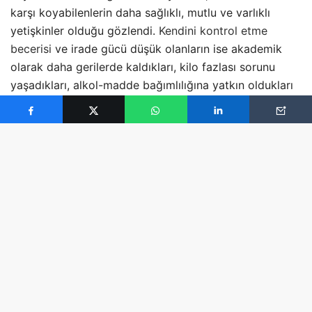
karşı koyabilenlerin daha sağlıklı, mutlu ve varlıklı
yetişkinler olduğu gözlendi.
Kendini kontrol etme
becerisi
ve irade gücü düşük olanların ise akademik
olarak daha gerilerde kaldıkları, kilo fazlası sorunu
yaşadıkları, alkol-madde bağımlılığına yatkın oldukları
ve ilişki sürdürebilmekte zorluk çektikleri ve genelde
boşanmış bireyler oldukları belirlendi.
Bu deney, irade konusunda yedisinde neysek,
yetmişinde de o olacağımız anlamına mı geliyor?
Aslında hayır. Çünkü tıpkı fiziksel kaslarımız gibi
eğiterek irademizi de güçlendirebiliriz.
Daha önce
Prokrastıneyşın
kitabını anlatırken detaylıca
bahsetmiştim. İrade sınırsız bir kaynak değil. Sınırlı olan
bu kaynağı en etkili biçimde nasıl kullanırız?