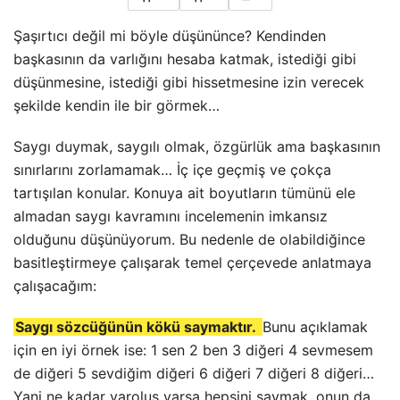
Şaşırtıcı değil mi böyle düşününce? Kendinden
başkasının da varlığını hesaba katmak, istediği gibi
düşünmesine, istediği gibi hissetmesine izin verecek
şekilde kendin ile bir görmek…
Saygı duymak, saygılı olmak, özgürlük ama başkasının
sınırlarını zorlamamak… İç içe geçmiş ve çokça
tartışılan konular. Konuya ait boyutların tümünü ele
almadan saygı kavramını incelemenin imkansız
olduğunu düşünüyorum. Bu nedenle de olabildiğince
basitleştirmeye çalışarak temel çerçevede anlatmaya
çalışacağım:
Saygı sözcüğünün kökü saymaktır.
Bunu açıklamak
için en iyi örnek ise: 1 sen 2 ben 3 diğeri 4 sevmesem
de diğeri 5 sevdiğim diğeri 6 diğeri 7 diğeri 8 diğeri…
Yani ne kadar varoluş varsa hepsini saymak, onun da