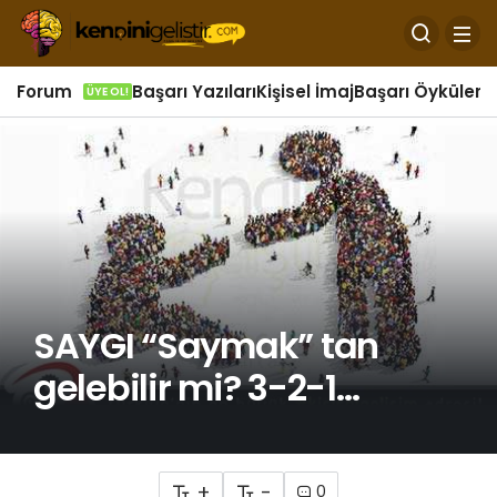
Forum
Başarı Yazıları
Kişisel İmaj
Başarı Öyküleri
Ö
ÜYE OL!
SAYGI “Saymak” tan
gelebilir mi? 3-2-1…
+
-
0