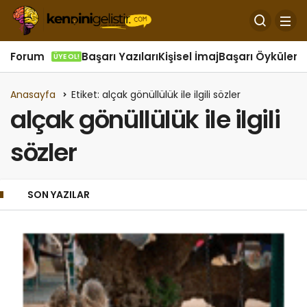
Forum
Başarı Yazıları
Kişisel İmaj
Başarı Öyküleri
Ö
ÜYE OL!
Anasayfa
Etiket: alçak gönüllülük ile ilgili sözler
alçak gönüllülük ile ilgili
sözler
SON YAZILAR