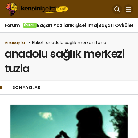
Forum
Başarı Yazıları
Kişisel İmaj
Başarı Öyküleri
Ö
ÜYE OL!
Anasayfa
Etiket: anadolu sağlık merkezi tuzla
anadolu sağlık merkezi
tuzla
SON YAZILAR