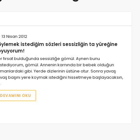
13 Nisan 2012
ylemek istediğim sözleri sessizliğin ta yüreğine
oyuyorum!
r fırsat bulduğunda sessizliğe gömül. Aynen bunu
stediyorum, gömül. Annenin karnında bir bebek olduğun
manlardaki gibi. Yerde dizlerinin üstüne otur. Sonra yavaş
vaş başını yere koymak istediğini hissetmeye başlayacaksın,
…
DEVAMINI OKU