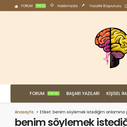
FORUM
Hakkımızda
Yazarlık Başvurusu
ÜYE OL
FORUM
BAŞARI YAZILARI
KIŞISEL İ
ÜYE OL!
Anasayfa
Etiket: benim söylemek istediğim anlamına 
benim söylemek istediğ