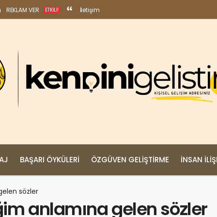
REKLAM VER
İletişim
ETKILI!
MAJ
BAŞARI ÖYKÜLERI
ÖZGÜVEN GELIŞTIRME
İNSAN İLIŞ
gelen sözler
im anlamına gelen sözler