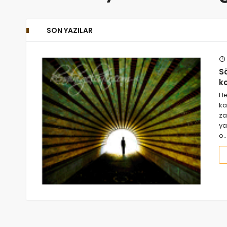
SON YAZILAR
Sö
k
He
ka
za
ya
o