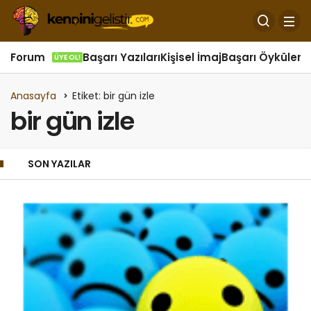
Forum
Başarı Yazıları
Kişisel İmaj
Başarı Öyküleri
Ö
ÜYE OL!
Anasayfa
Etiket: bir gün izle
bir gün izle
SON YAZILAR