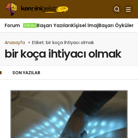
Forum
Başarı Yazıları
Kişisel İmaj
Başarı Öyküleri
Ö
ÜYE OL!
Anasayfa
Etiket: bir koça ihtiyacı olmak
bir koça ihtiyacı olmak
SON YAZILAR