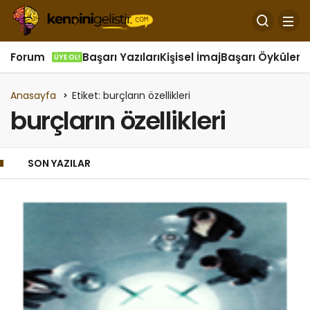
Forum
Başarı Yazıları
Kişisel İmaj
Başarı Öyküleri
Ö
ÜYE OL!
Anasayfa
Etiket: burçların özellikleri
burçların özellikleri
SON YAZILAR