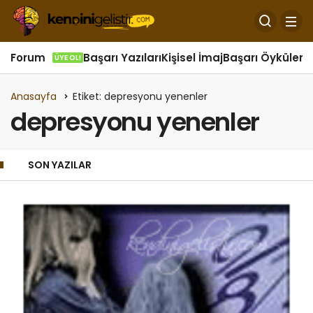
Forum
Başarı Yazıları
Kişisel İmaj
Başarı Öyküleri
Ö
ÜYE OL!
Anasayfa
Etiket: depresyonu yenenler
depresyonu yenenler
SON YAZILAR