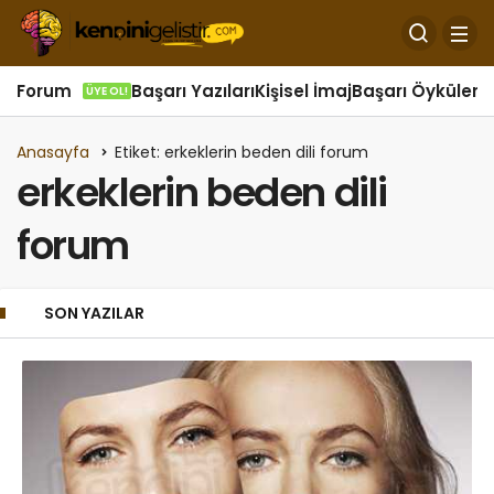
Forum
Başarı Yazıları
Kişisel İmaj
Başarı Öyküleri
Ö
ÜYE OL!
Anasayfa
Etiket: erkeklerin beden dili forum
erkeklerin beden dili
forum
SON YAZILAR