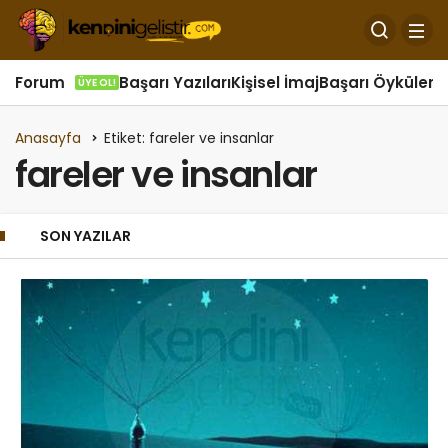
Forum
Başarı Yazıları
Kişisel İmaj
Başarı Öyküleri
Ö
ÜYE OL!
Anasayfa
Etiket: fareler ve insanlar
fareler ve insanlar
SON YAZILAR