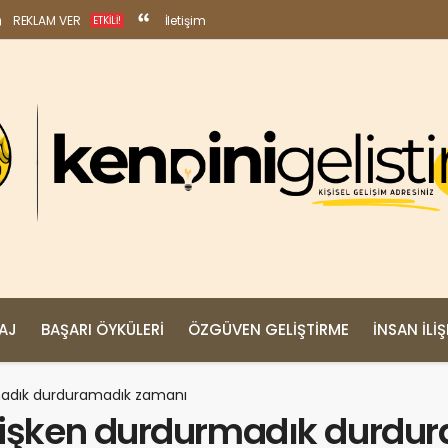
REKLAM VER
İletişim
ETKILI!
MAJ
BAŞARI ÖYKÜLERI
ÖZGÜVEN GELIŞTIRME
İNSAN İLIŞ
rmadık durduramadık zamanı
mişken durdurmadık durdu