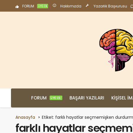
FORUM
Hakkımızda
Yazarlık Başvurusu
ÜYE OL
FORUM
BAŞARI YAZILARI
KIŞISEL İ
ÜYE OL!
Anasayfa
Etiket: farklı hayatlar seçmemişken durdu
farklı hayatlar seçme