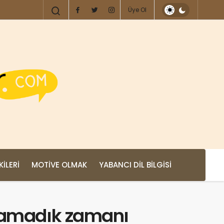
Üye Ol
KILERI
MOTIVE OLMAK
YABANCI DIL BILGISI
ramadık zamanı