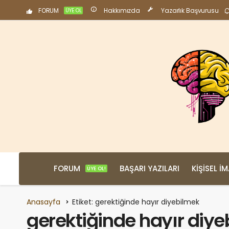
FORUM
Hakkımızda
Yazarlık Başvurusu
ÜYE OL
FORUM
BAŞARI YAZILARI
KIŞISEL İ
ÜYE OL!
Anasayfa
Etiket: gerektiğinde hayır diyebilmek
gerektiğinde hayır diy