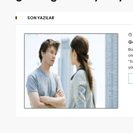
SON YAZILAR
G
Bü
ol
“S
ya