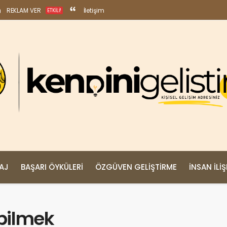
REKLAM VER
İletişim
ETKILI!
MAJ
BAŞARI ÖYKÜLERI
ÖZGÜVEN GELIŞTIRME
İNSAN İLIŞ
ebilmek