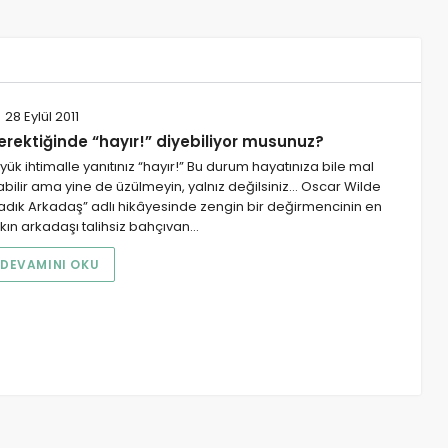
28 Eylül 2011
erektiğinde “hayır!” diyebiliyor musunuz?
yük ihtimalle yanıtınız “hayır!” Bu durum hayatınıza bile mal
abilir ama yine de üzülmeyin, yalnız değilsiniz… Oscar Wilde
adık Arkadaş” adlı hikâyesinde zengin bir değirmencinin en
kın arkadaşı talihsiz bahçıvan…
DEVAMINI OKU