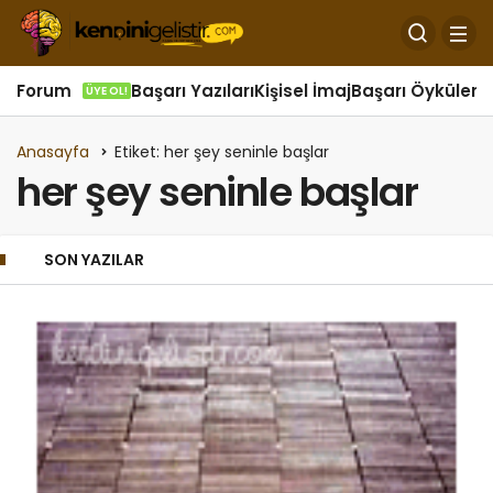
Forum
Başarı Yazıları
Kişisel İmaj
Başarı Öyküleri
Ö
ÜYE OL!
Anasayfa
Etiket: her şey seninle başlar
her şey seninle başlar
SON YAZILAR