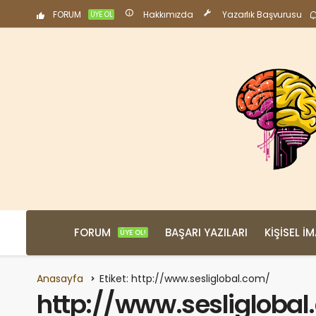
FORUM
Hakkımızda
Yazarlık Başvurusu
ÜYE OL
FORUM
BAŞARI YAZILARI
KIŞISEL İ
ÜYE OL!
Anasayfa
Etiket: http://www.sesliglobal.com/
http://www.sesligloba