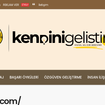
REKLAM VER
İletişim
ETKILI!
MAJ
BAŞARI ÖYKÜLERI
ÖZGÜVEN GELIŞTIRME
İNSAN İLIŞ
l.com/