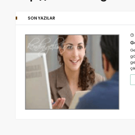
SON YAZILAR
Ge
Ge
gö
ge
çı