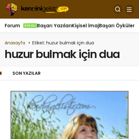
Forum
Başarı Yazıları
Kişisel İmaj
Başarı Öyküleri
Ö
ÜYE OL!
Anasayfa
Etiket: huzur bulmak için dua
huzur bulmak için dua
SON YAZILAR