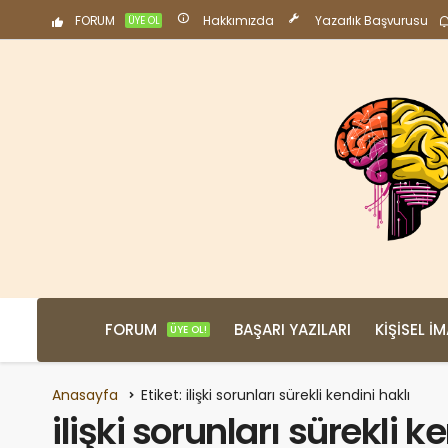
FORUM
Hakkımızda
Yazarlık Başvurusu
ÜYE OL
FORUM
BAŞARI YAZILARI
KIŞISEL İ
ÜYE OL!
Anasayfa
Etiket: ilişki sorunları sürekli kendini haklı
ilişki sorunları sürekli k