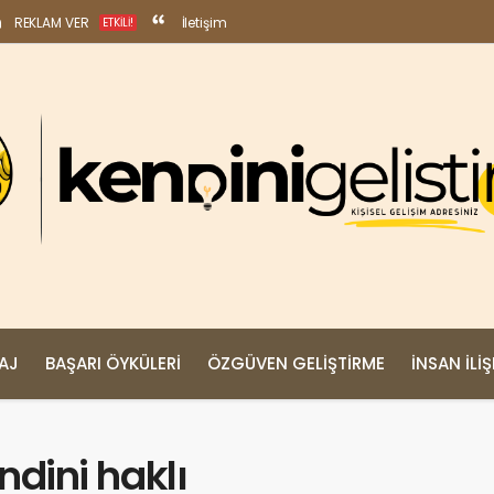
REKLAM VER
İletişim
ETKILI!
MAJ
BAŞARI ÖYKÜLERI
ÖZGÜVEN GELIŞTIRME
İNSAN İLIŞ
endini haklı