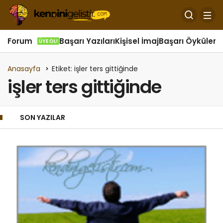
Forum
Başarı Yazıları
Kişisel İmaj
Başarı Öyküleri
Ö
ÜYE OL!
Anasayfa
Etiket: işler ters gittiğinde
işler ters gittiğinde
SON YAZILAR