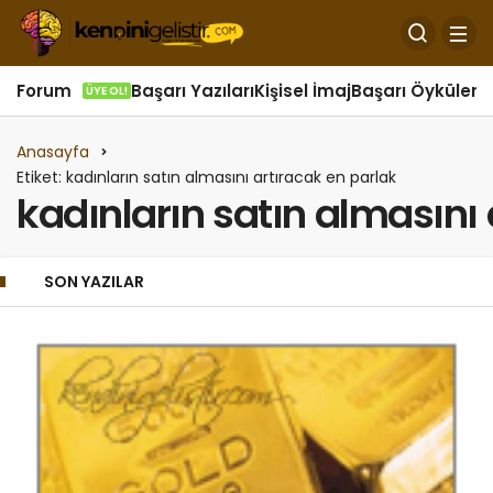
Forum
Başarı Yazıları
Kişisel İmaj
Başarı Öyküleri
Ö
ÜYE OL!
Anasayfa
Etiket: kadınların satın almasını artıracak en parlak
kadınların satın almasını
SON YAZILAR