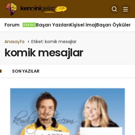
Forum
Başarı Yazıları
Kişisel İmaj
Başarı Öyküleri
Ö
ÜYE OL!
Anasayfa
Etiket: komik mesajlar
komik mesajlar
SON YAZILAR