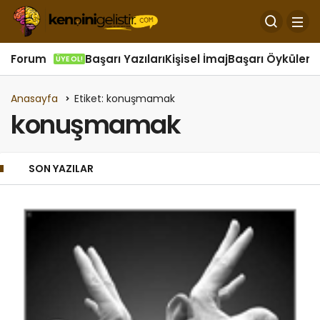
Forum
Başarı Yazıları
Kişisel İmaj
Başarı Öyküleri
Ö
ÜYE OL!
Anasayfa
Etiket: konuşmamak
konuşmamak
SON YAZILAR