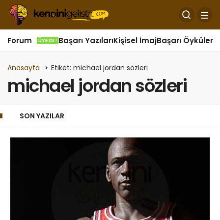
Forum
Başarı Yazıları
Kişisel İmaj
Başarı Öyküleri
Ö
ÜYE OL!
Anasayfa
Etiket: michael jordan sözleri
michael jordan sözleri
SON YAZILAR