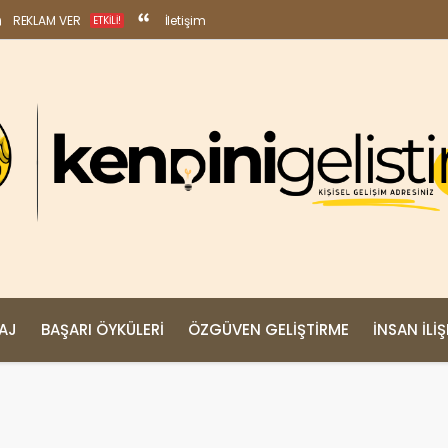
REKLAM VER
İletişim
ETKILI!
MAJ
BAŞARI ÖYKÜLERI
ÖZGÜVEN GELIŞTIRME
İNSAN İLIŞ