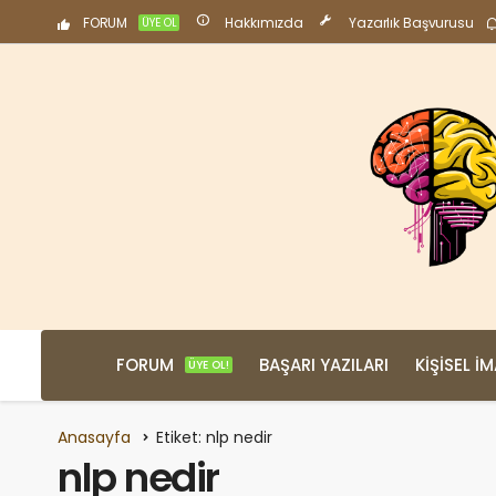
FORUM
Hakkımızda
Yazarlık Başvurusu
ÜYE OL
FORUM
BAŞARI YAZILARI
KIŞISEL İ
ÜYE OL!
Anasayfa
Etiket: nlp nedir
nlp nedir