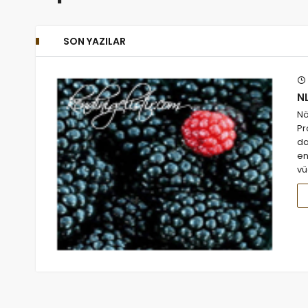
SON YAZILAR
NL
Nö
Pr
da
en
vü