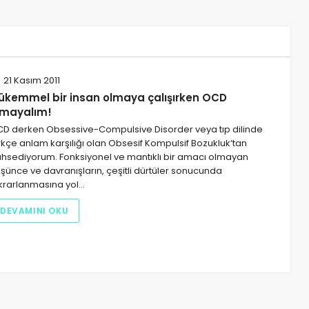
21 Kasım 2011
ükemmel bir insan olmaya çalışırken OCD
lmayalım!
D derken Obsessive-Compulsive Disorder veya tıp dilinde
rkçe anlam karşılığı olan Obsesif Kompulsif Bozukluk‘tan
hsediyorum. Fonksiyonel ve mantıklı bir amacı olmayan
şünce ve davranışların, çeşitli dürtüler sonucunda
krarlanmasına yol…
DEVAMINI OKU