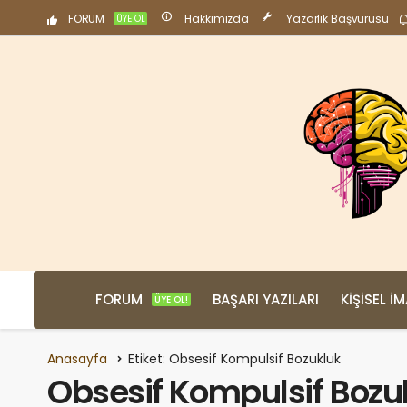
FORUM
Hakkımızda
Yazarlık Başvurusu
ÜYE OL
FORUM
BAŞARI YAZILARI
KIŞISEL İ
ÜYE OL!
Anasayfa
Etiket: Obsesif Kompulsif Bozukluk
Obsesif Kompulsif Bozu