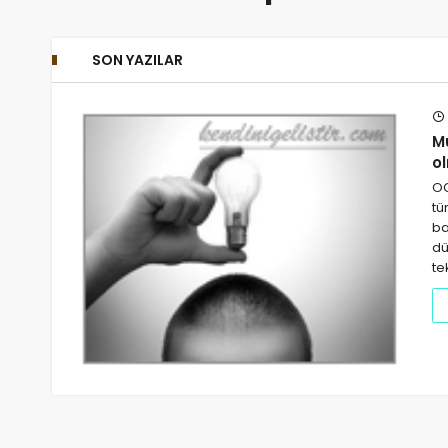
SON YAZILAR
M
o
OC
tü
ba
dü
te