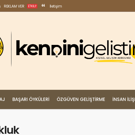
REKLAM VER
İletişim
ETKILI!
MAJ
BAŞARI ÖYKÜLERI
ÖZGÜVEN GELIŞTIRME
İNSAN İLIŞ
kluk