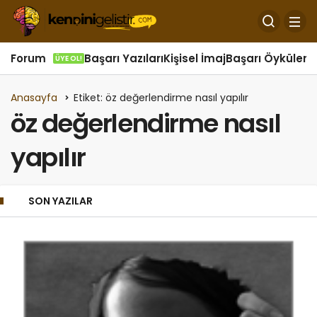
Forum
Başarı Yazıları
Kişisel İmaj
Başarı Öyküleri
Ö
ÜYE OL!
Anasayfa
Etiket: öz değerlendirme nasıl yapılır
öz değerlendirme nasıl
yapılır
SON YAZILAR