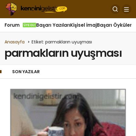
Forum
Başarı Yazıları
Kişisel İmaj
Başarı Öyküleri
Ö
ÜYE OL!
Anasayfa
Etiket: parmakların uyuşması
parmakların uyuşması
SON YAZILAR