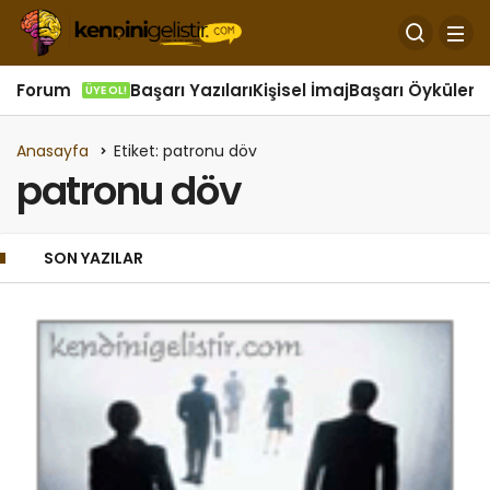
Forum
Başarı Yazıları
Kişisel İmaj
Başarı Öyküleri
Ö
ÜYE OL!
Anasayfa
Etiket: patronu döv
patronu döv
SON YAZILAR