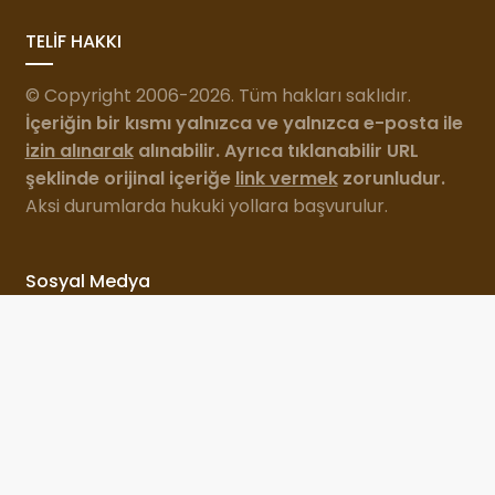
TELİF HAKKI
© Copyright 2006-2026. Tüm hakları saklıdır.
İçeriğin bir kısmı yalnızca ve yalnızca e-posta ile
izin alınarak
alınabilir. Ayrıca tıklanabilir URL
şeklinde orijinal içeriğe
link vermek
zorunludur.
Aksi durumlarda hukuki yollara başvurulur.
Sosyal Medya
Bu site 2006 yılından bu yana
Özgür Şahin
tarafından
hayata geçirilip, geliştirilmektedir.