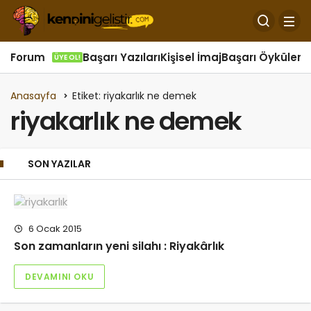
Forum
Başarı Yazıları
Kişisel İmaj
Başarı Öyküleri
Ö
ÜYE OL!
Anasayfa
Etiket: riyakarlık ne demek
riyakarlık ne demek
SON YAZILAR
6 Ocak 2015
Son zamanların yeni silahı : Riyakârlık
DEVAMINI OKU