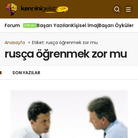
Forum
Başarı Yazıları
Kişisel İmaj
Başarı Öyküleri
Ö
ÜYE OL!
Anasayfa
Etiket: rusça öğrenmek zor mu
rusça öğrenmek zor mu
SON YAZILAR