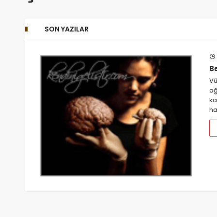
SON YAZILAR
B
Vü
ağ
ka
ha