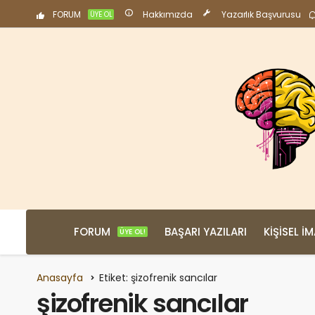
FORUM
Hakkımızda
Yazarlık Başvurusu
ÜYE OL
FORUM
BAŞARI YAZILARI
KIŞISEL İ
ÜYE OL!
Anasayfa
Etiket: şizofrenik sancılar
şizofrenik sancılar