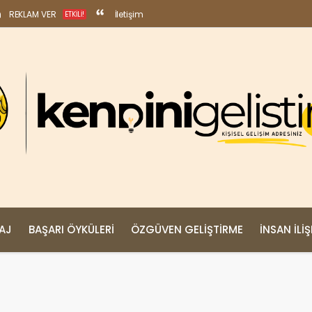
REKLAM VER
İletişim
ETKILI!
MAJ
BAŞARI ÖYKÜLERI
ÖZGÜVEN GELIŞTIRME
İNSAN İLIŞ