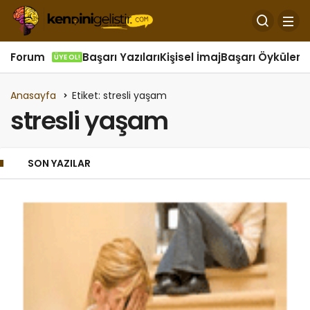
Forum
Başarı Yazıları
Kişisel İmaj
Başarı Öyküleri
Ö
ÜYE OL!
Anasayfa
Etiket: stresli yaşam
stresli yaşam
SON YAZILAR