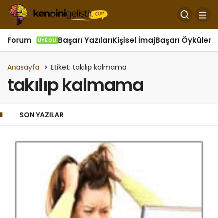
Forum
Başarı Yazıları
Kişisel İmaj
Başarı Öyküleri
Ö
ÜYE OL!
Anasayfa
Etiket: takılıp kalmama
takılıp kalmama
SON YAZILAR