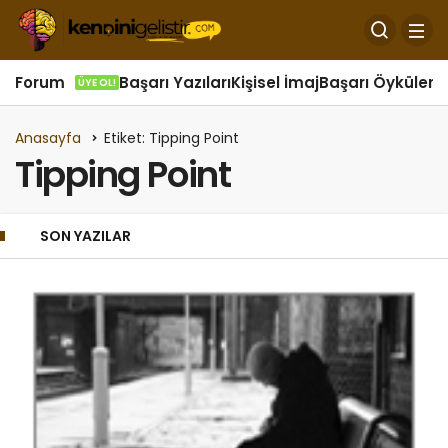
Forum
Başarı Yazıları
Kişisel İmaj
Başarı Öyküleri
Ö
ÜYE OL!
Anasayfa
Etiket: Tipping Point
Tipping Point
SON YAZILAR