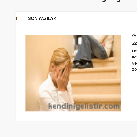
SON YAZILAR
Z
Ha
il
ve
zo