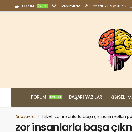
FORUM
Hakkımızda
Yazarlık Başvurusu
ÜYE OL
FORUM
BAŞARI YAZILARI
KIŞISEL İ
ÜYE OL!
Anasayfa
Etiket: zor insanlarla başa çıkmanın yolları p
zor insanlarla başa çık