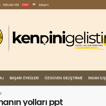
REKLAM VER
İletişim
ETKILI!
MAJ
BAŞARI ÖYKÜLERI
ÖZGÜVEN GELIŞTIRME
İNSAN İLIŞ
pt
manın yolları ppt