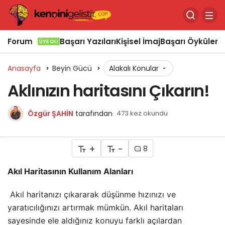
Forum
Başarı Yazıları
Kişisel İmaj
Başarı Öyküleri
Ö
ÜYE OL!
Anasayfa
Beyin Gücü
Alakalı Konular
Aklınızın haritasını Çıkarın!
Özgür ŞAHİN
tarafından
473 kez okundu
+
-
8
Akıl Haritasının Kullanım Alanları
Akıl haritanızı çıkararak düşünme hızınızı ve
yaratıcılığınızı artırmak mümkün. Akıl haritaları
sayesinde ele aldığınız konuyu farklı açılardan