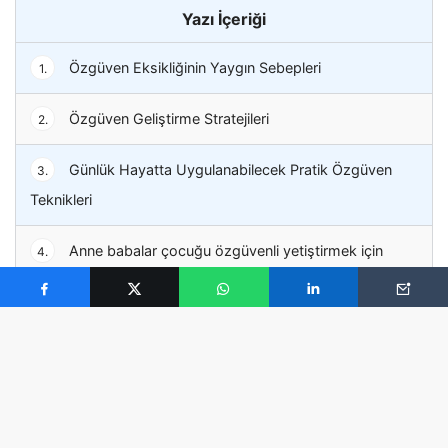
Yazı İçeriği
Özgüven Eksikliğinin Yaygın Sebepleri
1.
Özgüven Geliştirme Stratejileri
2.
Günlük Hayatta Uygulanabilecek Pratik Özgüven
3.
Teknikleri
Anne babalar çocuğu özgüvenli yetiştirmek için
4.
neler yapabilir?
Sonuç: Özgüven Bir Kas Gibidir, Çalıştıkça Güçlenir
5.
Özgüven geliştirmek istiyorsanız, pratik taktikler ve
zihinsel stratejilerle kendinize güven kazandırın.
Özgüven geliştirme nasıl olur? Adım adım öğrenin.