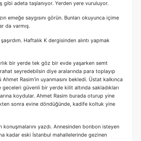
 gibi adeta taşlanıyor. Yerden yere vuruluyor.
zın emeğe saygısını görün. Bunları okuyunca içime
ar da varmış.
şaşırdım. Haftalık K dergisinden alıntı yapmak
lık bir yerde tek göz bir evde yaşarken semt
rahat seyredebilsin diye aralarında para toplayıp
cü Ahmet Rasim’in uyanmasını bekledi. Üstat kalkınca
 geceleri güvenli bir yerde kilit altında sakladıkları
narına koydular. Ahmet Rasim burada oturup yine
tikten sonra evine döndüğünde, kadife koltuk yine
in konuşmalarını yazdı. Annesinden bonbon isteyen
a kadar eski İstanbul mahallelerinde gezinen