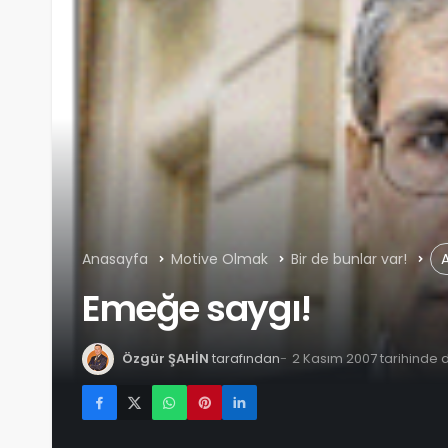
Anasayfa
Motive Olmak
Bir de bunlar var!
A
Emeğe saygı!
Özgür ŞAHİN
tarafından
2 Kasım 2007 tarihinde 