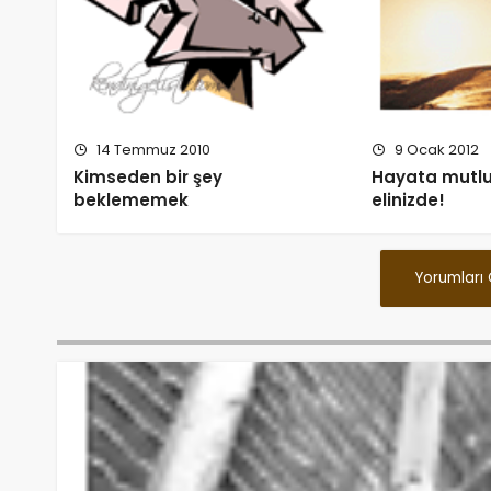
14 Temmuz 2010
9 Ocak 2012
Kimseden bir şey
Hayata mutlu
beklememek
elinizde!
Yorumları