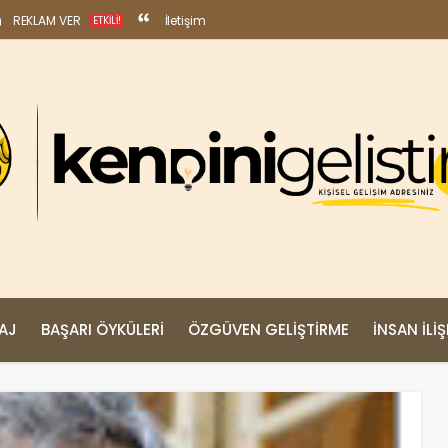
REKLAM VER
İletişim
ETKILI!
MAJ
BAŞARI ÖYKÜLERI
ÖZGÜVEN GELIŞTIRME
İNSAN İLIŞ