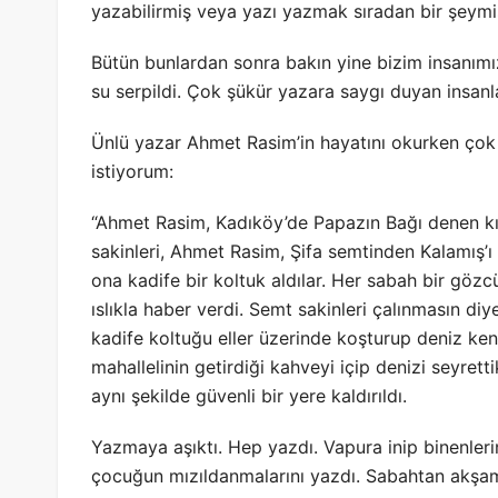
yazabilirmiş veya yazı yazmak sıradan bir şeymiş
Bütün bunlardan sonra bakın yine bizim insanımı
su serpildi. Çok şükür yazara saygı duyan insanl
Ünlü yazar Ahmet Rasim’in hayatını okurken çok 
istiyorum:
“Ahmet Rasim, Kadıköy’de Papazın Bağı denen kır
sakinleri, Ahmet Rasim, Şifa semtinden Kalamış’ı 
ona kadife bir koltuk aldılar. Her sabah bir göz
ıslıkla haber verdi. Semt sakinleri çalınmasın diye
kadife koltuğu eller üzerinde koşturup deniz ke
mahallelinin getirdiği kahveyi içip denizi seyret
aynı şekilde güvenli bir yere kaldırıldı.
Yazmaya aşıktı. Hep yazdı. Vapura inip binenler
çocuğun mızıldanmalarını yazdı. Sabahtan akşam