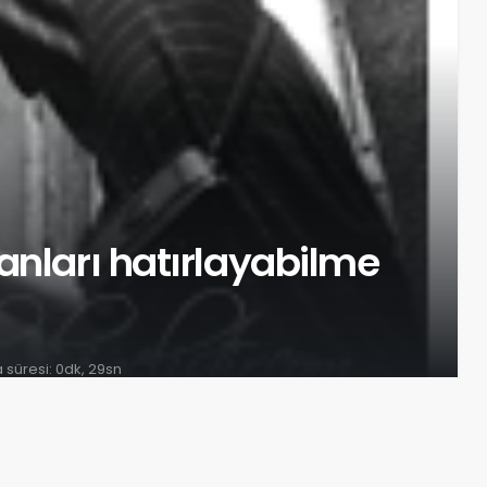
anları hatırlayabilme
süresi: 0dk, 29sn