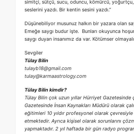
simitçi, sütçü, sucu, oduncu, kömürcü, yoğurtçu,
seslerini yazdı. Bir kentin sesini yazdı.”
Düşünebiliyor musunuz halkın bir yazara olan sayg
Emeğe saygı budur işte. Bunları okuyunca hoşum
saygı duyan insanımız da var. Kötümser olmayalı
Sevgiler
Tülay Bilin
tulayb18@gmail.com
tulay@karmaastrology.com
Tülay Bilin kimdir?
Tülay Bilin çok uzun yıllar Hürriyet Gazetesinde
Gazetesinde İnsan Kaynakları Müdürü olarak çalışt
eğitimleri 10 yıldır profesyonel olarak çevresiyl
etmektedir. Ayrıca kişisel olarak sorunlarını çö
yapmaktadır. 2 yıl haftada bir gün radyo program