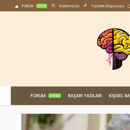
FORUM
Hakkımızda
Yazarlık Başvurusu
ÜYE OL
FORUM
BAŞARI YAZILARI
KIŞISEL İ
ÜYE OL!