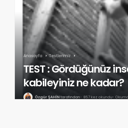
Anasayfa
Testlerimiz
TEST : Gördüğünüz ins
kabileyiniz ne kadar?
Özgür ŞAHİN
tarafından
857 kez okundu
Okuma 