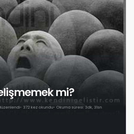
 gelişmemek mi?
 düzenlendi
372 kez okundu
Okuma süresi: 3dk, 31sn