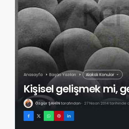
Anasayfa
Başarı Yazıları
Alakalı Konular
Kişisel gelişmek mi,
Özgür ŞAHİN
tarafından
27 Nisan 2014 tarihinde