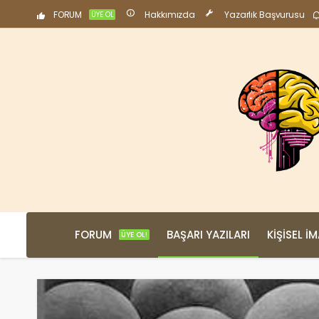
FORUM
Hakkımızda
Yazarlık Başvurusu
ÜYE OL
FORUM
BAŞARI YAZILARI
KIŞISEL İ
ÜYE OL!