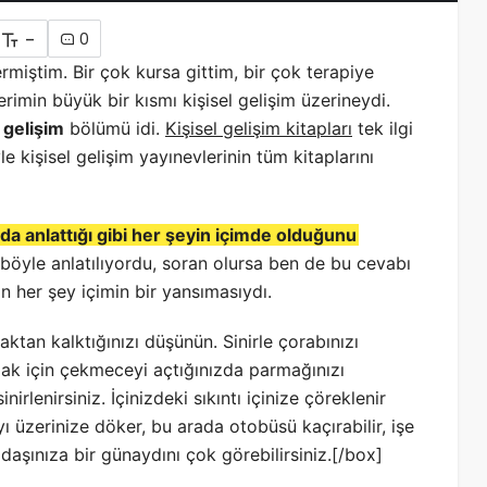
-
0
miştim. Bir çok kursa gittim, bir çok terapiye
erimin büyük bir kısmı kişisel gelişim üzerineydi.
l gelişim
bölümü idi.
Kişisel gelişim kitapları
tek ilgi
e kişisel gelişim yayınevlerinin tüm kitaplarını
a anlattığı gibi her şeyin içimde olduğunu
böyle anlatılıyordu, soran olursa ben de bu cevabı
n her şey içimin bir yansımasıydı.
taktan kalktığınızı düşünün. Sinirle çorabınızı
lmak için çekmeceyi açtığınızda parmağınızı
irlenirsiniz. İçinizdeki sıkıntı içinize çöreklenir
yı üzerinize döker, bu arada otobüsü kaçırabilir, işe
adaşınıza bir günaydını çok görebilirsiniz.[/box]