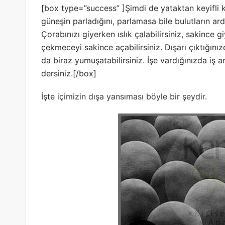
[box type=”success” ]Şimdi de yataktan keyifli 
güneşin parladığını, parlamasa bile bulutların ard
Çorabınızı giyerken ıslık çalabilirsiniz, sakince 
çekmeceyi sakince açabilirsiniz. Dışarı çıktığını
da biraz yumuşatabilirsiniz. İşe vardığınızda i
dersiniz.[/box]
İşte
içimizin dışa yansıması böyle bir şeydir
.