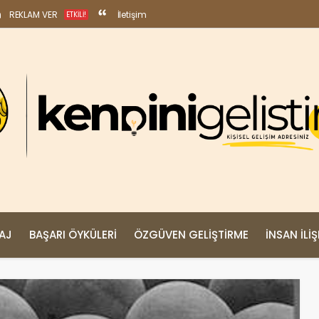
REKLAM VER
İletişim
ETKILI!
MAJ
BAŞARI ÖYKÜLERI
ÖZGÜVEN GELIŞTIRME
İNSAN İLIŞ