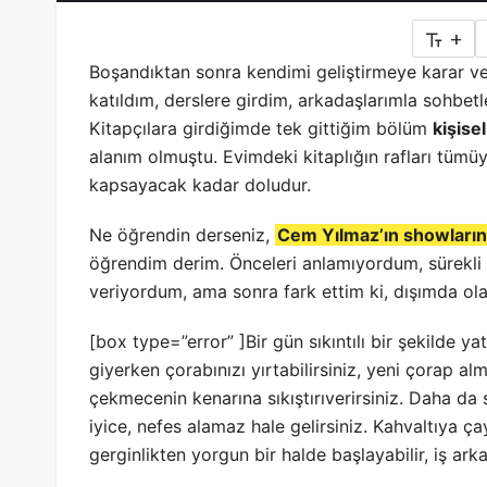
+
Boşandıktan sonra kendimi geliştirmeye karar ver
katıldım, derslere girdim, arkadaşlarımla sohbetl
Kitapçılara girdiğimde tek gittiğim bölüm
kişise
alanım olmuştu. Evimdeki kitaplığın rafları tümüyl
kapsayacak kadar doludur.
Ne öğrendin derseniz,
Cem Yılmaz’ın showlarınd
öğrendim derim. Önceleri anlamıyordum, sürekli 
veriyordum, ama sonra fark ettim ki, dışımda ola
[box type=”error” ]Bir gün sıkıntılı bir şekilde ya
giyerken çorabınızı yırtabilirsiniz, yeni çorap a
çekmecenin kenarına sıkıştırıverirsiniz. Daha da sin
iyice, nefes alamaz hale gelirsiniz. Kahvaltıya ça
gerginlikten yorgun bir halde başlayabilir, iş ark