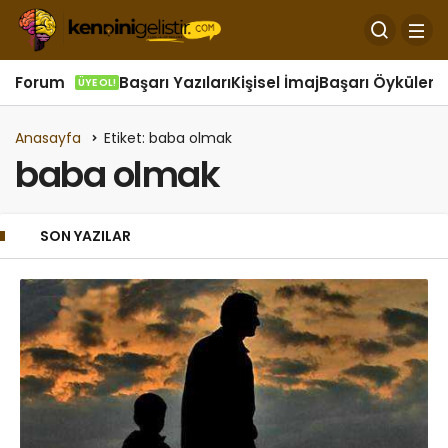
Forum
Başarı Yazıları
Kişisel İmaj
Başarı Öyküleri
Ö
ÜYE OL!
Anasayfa
Etiket: baba olmak
baba olmak
SON YAZILAR