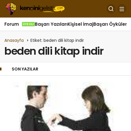
Forum
Başarı Yazıları
Kişisel İmaj
Başarı Öyküleri
Ö
ÜYE OL!
Anasayfa
Etiket: beden dili kitap indir
beden dili kitap indir
SON YAZILAR