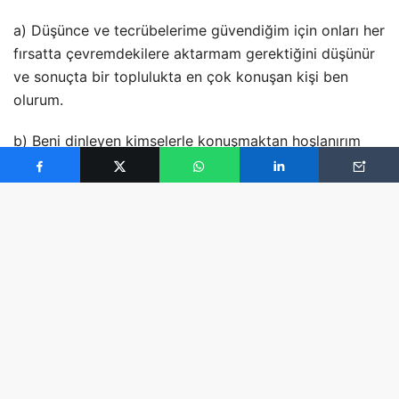
a) Düşünce ve tecrübelerime güvendiğim için onları her
fırsatta çevremdekilere aktarmam gerektiğini düşünür
ve sonuçta bir toplulukta en çok konuşan kişi ben
olurum.
b) Beni dinleyen kimselerle konuşmaktan hoşlanırım
fakat konuştuğum kadar dinlemeye de önem veririm.
c) Moralim düzgünse insanlarla sohbet etmekten çok
hoşlanırım. Fakat sıkıntılıysam ağzımı bıçak açmaz.
d) Başkalarının fikirlerine kendiminkinden daha çok
önem verdiğim için konuşmaktan çok dinlemeyi tercih
ederim.
2.
Konuşurken veya dinlerken karşınızdaki kimsenin