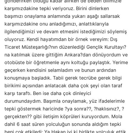
gönderirken olduğu kadar alırken de beden dilimizle
karşımızdakine tepki veriyoruz. Birini dinlerken
başımızı onaylama anlamında yukarı aşağı sallarsak
karşımızdakine onu anladığımızı, anlattıklarıyla
ilgilendiğimizi ve devam etmesini istediğimizi söylemiş
oluyoruz. Kendi hayatımdan bir örnek vereyim: Dış
Ticaret Müsteşarlığı?nın düzenlediği Gençlik Kurultayı?
na katılmak üzere gittiğim Ankara?dan dönüyordum ve
otobüste bir öğretmenle aynı koltuğu paylaştık. Yerime
geçerken kendisini selamladım ve bunun ardından
konuşmaya başladık. Tabii gerek tecrübe gerek bilgi
birikimi açısından anlatacak daha çok şeyi olan taraf
karşı taraftı. Ben ise daha çok dinleyici
durumundaydım. Başımla onaylamak, yüz ifadelerimle
tepki göstermek haricinde ?ya sonra??, ?haklısınız?, ?
gerçekten?? gibi iletişim köprüleri kuruyordum. Mola
dahil 6 saat süren yolculuğun sonunda aldığım tepki
beni çok etkiledi: Ya Hakan iyi ki birlikte yolculuk ettik,