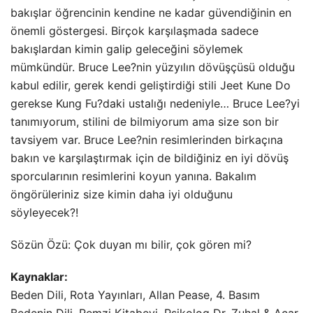
bakışlar öğrencinin kendine ne kadar güvendiğinin en
önemli göstergesi. Birçok karşılaşmada sadece
bakışlardan kimin galip geleceğini söylemek
mümkündür. Bruce Lee?nin yüzyılın dövüşçüsü olduğu
kabul edilir, gerek kendi geliştirdiği stili Jeet Kune Do
gerekse Kung Fu?daki ustalığı nedeniyle… Bruce Lee?yi
tanımıyorum, stilini de bilmiyorum ama size son bir
tavsiyem var. Bruce Lee?nin resimlerinden birkaçına
bakın ve karşılaştırmak için de bildiğiniz en iyi dövüş
sporcularının resimlerini koyun yanına. Bakalım
öngörüleriniz size kimin daha iyi olduğunu
söyleyecek?!
Sözün Özü: Çok duyan mı bilir, çok gören mi?
Kaynaklar:
Beden Dili, Rota Yayınları, Allan Pease, 4. Basım
Bedenin Dili, Remzi Kitabevi, Psikolog Dr. Zuhal & Acar