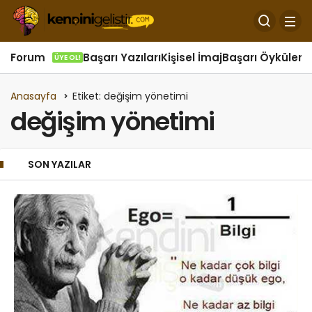
Forum
Başarı Yazıları
Kişisel İmaj
Başarı Öyküleri
Ö
ÜYE OL!
Anasayfa
Etiket: değişim yönetimi
değişim yönetimi
SON YAZILAR