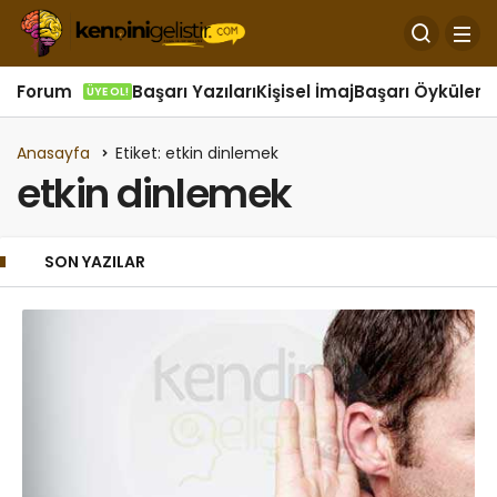
Forum
Başarı Yazıları
Kişisel İmaj
Başarı Öyküleri
Ö
ÜYE OL!
Anasayfa
Etiket: etkin dinlemek
etkin dinlemek
SON YAZILAR