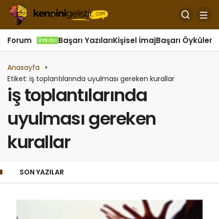
Forum
Başarı Yazıları
Kişisel İmaj
Başarı Öyküleri
Ö
ÜYE OL!
Anasayfa
Etiket: iş toplantılarında uyulması gereken kurallar
iş toplantılarında
uyulması gereken
kurallar
SON YAZILAR