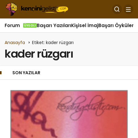
Forum
Başarı Yazıları
Kişisel İmaj
Başarı Öyküleri
Ö
ÜYE OL!
Anasayfa
Etiket: kader rüzgarı
kader rüzgarı
SON YAZILAR